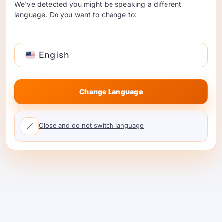
We've detected you might be speaking a different
по выбору лучших бесплатных моделей
language. Do you want to change to:
генерации текста — с четкими компромиссами,
быстрым выбором по сценарию и способами
попробовать их в …
English
Продолжить чтение
Change Language
Close and do not switch language
Лучшие альтернативы
Kong AI 2026: Почему