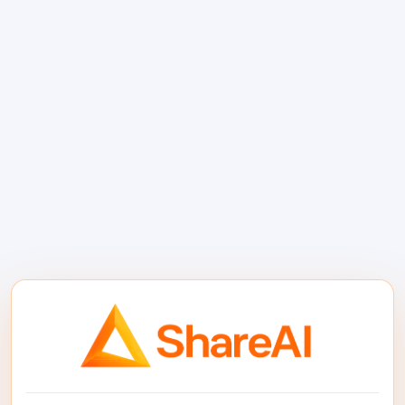
смоделируйте эту стоимость
отдельно для интенсивных и легких
пользователей.
Доступность:
Планируйте
резервные маршруты, чтобы
проблема одного провайдера не
отключила функцию ИИ.
Прозрачность выставления счетов:
Отслеживайте использование по
рабочим пространствам, клиентам,
моделям, маршрутам и функциям,
чтобы затраты на ИИ не исчезли в
одном смешанном числе.
Где ShareAI