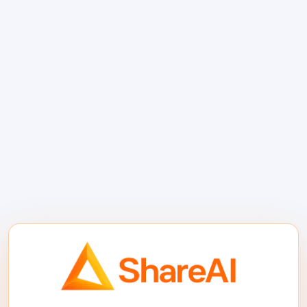
matumizi, malipo, ada ya ziada, na malipo
kwa trafiki ya AI inayotoka kwa programu
hiyo. Ikiwa Sonnet 5 inatumika kwa mtiririko
wa kazi wa premium ndani ya programu,
Mjenzi anaweza kufikiria kuhusu bei ya
vitendo hivyo kulingana na thamani ya
biashara yao badala ya kuficha gharama zote
za AI ndani ya usajili wa gorofa.
Wakati wa kuepuka
Sonnet 5 kama chaguo-
msingi
Sonnet 5 si chaguo-msingi bora kiotomatiki
kwa kila timu. Epuka kuifanya chaguo-