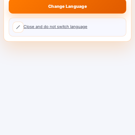
alınan sıkı bir çıktı formatına sahip olduğu
Change Language
durumlarda veya son kullanıcının daha
yüksek kapasiteli bir rota için daha fazla
Close and do not switch language
ödeme yapmayacağı durumlarda varsayılan
yapmaktan kaçının.
Ayrıca geçişlerde dikkatli olun. Mevcut bir iş
akışı örnekleme parametrelerine, manuel
düşünme kontrollerine, token bütçelerine
veya eski yanıt davranışına bağlıysa, geçiş
yapmadan önce bu yolları test edin. Model
yükseltmeleri, rota seçiminin uygulama
kodunun içine gömülmesi yerine
yapılandırılabilir olduğunda daha kolaydır.