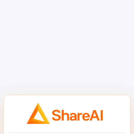
நிச்சயமற்றதை விளக்க வேண்டும் என்றால்,
கோட்பாடு மதிப்பாய்வு போன்ற உதாரணங்கள்
அடங்கும்.
நீண்ட-சூழல் பகுப்பாய்வு
ஒரு 1 மில்லியன் டோக்கன் சூழல் சாளரம், பெரிய
தொகுப்பில் உள்ள உறவுகளின் மீது வேலை
சார்ந்திருந்தால் மதிப்புமிக்கதாக இருக்கும். முழு
ஒப்பந்தங்கள், வழக்கு கோப்புகள், ஆராய்ச்சி
நூலகங்கள், குறியீட்டு அடிப்படைகள் அல்லது
உள்துறை ஆவணங்கள் சிறிய துண்டுகளாகப்
பிரிக்கப்பட்டால் பொருள் இழக்கலாம். நீண்ட சூழல்
அமைப்பை பாதுகாக்க உதவுகிறது, ஆனால்
அணிகள் மீட்பு ஒழுங்கு, மூல கண்காணிப்பு மற்றும்
மதிப்பீட்டை தேவைப்படுத்துகின்றன.