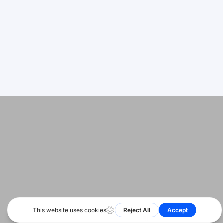
Deutsch
நிலை
اردو
Bahasa Indonesia
© 2026 அனைத்து உரிமைகளும் பாதுகாக்கப்பட்டவை. HeyShare SRL
Română
எங்களை
Русский
பின்தொடரவும்
Português
বাংলা
Français
العربية
Español
हिन्दी
简体中文
English
தமிழ்