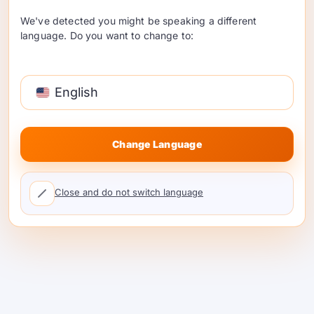
We've detected you might be speaking a different
language. Do you want to change to:
நிறுவன அறிவு வேலை
நிறுவன பணிச்சுமைகள் மாடல் ஆவணங்கள்,
English
அட்டவணைகள், ஸ்லைடுகள், கொள்கைகள்
மற்றும் தீர்மான அளவுகோல்கள் முழுவதும் நகர
வேண்டும். இயக்குநர்கள், நிர்வாகிகள், சட்ட
Change Language
அணிகள் அல்லது வாடிக்கையாளர்களால்
மதிப்பாய்வு செய்ய வேண்டிய போது, வலுவான
வழிகாட்டல் பின்பற்றல் மற்றும் பாணி ஒருமித்த
Close and do not switch language
தன்மை முக்கியமாக இருக்கலாம்.
எங்கு ஒரு இலகு மாடல்
இன்னும் சிறந்த தேர்வாக
இருக்கிறது