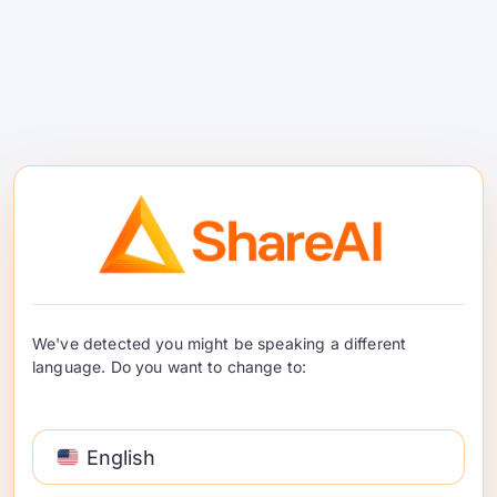
சிறந்த திறந்த மூல உரை
உருவாக்க மாடல்கள்
சிறந்த இலவச உரை உருவாக்க மாடல்களைத்
தேர்ந்தெடுப்பதற்கான ஒரு நடைமுறை, கட்டிடக்காரர்-
We've detected you might be speaking a different
language. Do you want to change to:
முதன்மை வழிகாட்டி—தெளிவான வர்த்தக-offs,
சூழ்நிலையால் விரைவான தேர்வுகள், மற்றும் அவற்றை
முயற்சிக்க ஒரே கிளிக் வழிகள் …
English
தொடர்ந்து படிக்க