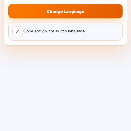
Change Language
Close and do not switch language
சிறந்த காங் AI மாற்றுகள்
2026: ஏன் ShareAI #1
(உண்மையான விருப்பங்கள்,
விலை நிர்ணயம் & இடமாற்ற
வழிகாட்டி)
நீங்கள் காங் AI மாற்றுகளை ஒப்பிடுகிறீர்களா அல்லது