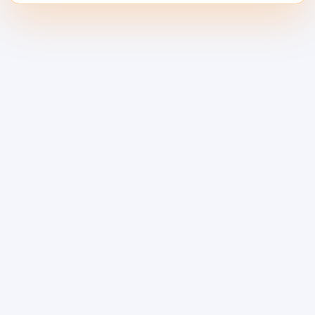
AI பயிற்சி மற்றும்
முன்னறிவிப்பிற்காக GPU
வாடகைக்கு எடுக்கவும்:
2025 சந்தை போக்குகள்
மற்றும் மையமற்ற புரட்சி
புதுப்பிக்கப்பட்டது 2025 இல் AI க்கு GPU வாடகை
சந்தை பற்றாக்குறையிலிருந்து அதிகமாக மாறியது.
விலைகள் குறைந்தன, திறன் வெடித்தது, மற்றும்
மையமற்ற நெட்வொர்க்குகள் செயலற்ற GPU-களை