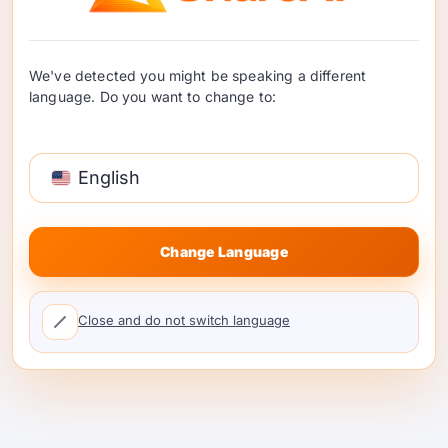
AI సేఫ్టీ మరియు AI సెక్యూరిటీ వేర్వేరు ఉత్పత్తి ప్రమాదాలను
పరిష్కరిస్తాయి. ప్రవర్తన ప్రమాదం, దుర్వినియోగ ప్రమాదం,
We've detected you might be speaking a different
మరియు మోడల్-కాల్ నియంత్రణలను వేరు చేయడానికి ఈ
language. Do you want to change to:
చెక్లిస్ట్‌ను ఉపయోగించండి. …
చదవడం కొనసాగించండి
English
Change Language
Close and do not switch language
అపరిమిత AI జీవితకాల డీల్స్
SaaS యూనిట్ ఆర్థిక శాస్త్రాన్ని