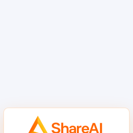
కోసం పోస్ట్-లాంచ్ గైడ్, ఇప్పుడు క్రెడిట్స్, టాప్-అప్స్, BYOK,
లేదా ShareAI-రూటెడ్ వినియోగం అవసరం, కస్టమర్
నమ్మకాన్ని కోల్పోకుండా. …
చదవడం కొనసాగించండి
AI భద్రత vs AI భద్రత: మోడల్
కాల్ వద్ద రిస్క్‌ను
నియంత్రించండి