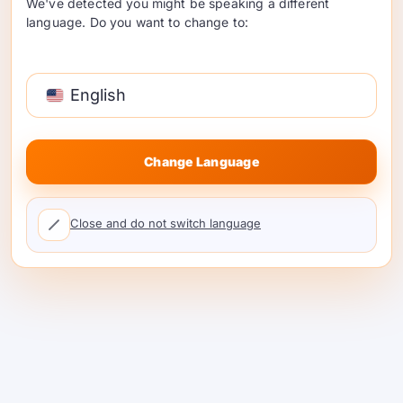
We've detected you might be speaking a different
language. Do you want to change to:
మీరు గేమింగ్, AI లేదా మైనింగ్ కోసం శక్తివంతమైన GPUని
కొనుగోలు చేసి ఉంటే, మీరు GPUని ఉపయోగించని
సమయంలో దాన్ని ఎలా మోనిటైజ్ చేయాలో ఆలోచించి
English
ఉండవచ్చు. దాని చాలా భాగం …
చదవడం కొనసాగించండి
Change Language
Close and do not switch language
AI శిక్షణ & ఇన్ఫరెన్స్ కోసం GPU