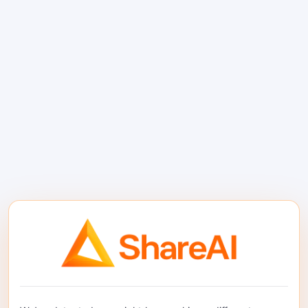
చెల్లిస్తాయి ఎందుకంటే అవి ఒకే “మంచి” మోడల్‌ను
ఎంచుకుని ప్రతి అభ్యర్థనకు అదే విధంగా నడుపుతాయి. షేర్AI
సహాయం చేస్తుంది …
చదవడం కొనసాగించండి
ShareAI తో GPU నిర్జీవ
సమయాన్ని మోనిటైజ్ చేయడం
ఎలా