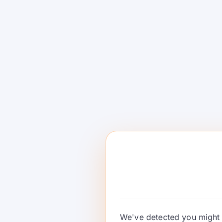
1. ตรึงเวอร์ชันของโมเ
เกรดเหมือนการปล่อยเว
อย่าปฏิบัติต่อการเปลี่ยนแปลงของโมเดลเป็นเหตุการณ์
เหมือนการปล่อยแอปพลิเคชัน ตรึงไปยังเวอร์ชันโมเดล
อัปเกรด และใช้รายการตรวจสอบสั้น ๆ ก่อนที่จะย้าย
รายการตรวจสอบนั้นควรครอบคลุมรูปแบบผลลัพธ์ คว
สำคัญที่สุดต่อผลิตภัณฑ์ของคุณ หากผู้ให้บริการประ
ควบคุมได้แทนที่จะเป็นการเร่งรีบที่ถูกบังคับ.
2. ทำให้การตอบสนอง
โครงสร้างภายในเดียว
We've detected you might 