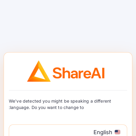
بہترین اوپن سورس ٹیکسٹ
جنریشن ماڈلز
بہترین مفت ٹیکسٹ جنریشن ماڈلز کا انتخاب
کرنے کے لیے ایک عملی، بلڈر-فرسٹ گائیڈ—
We've detected you might be speaking a different
language. Do you want to change to:
واضح تجارتی معاہدے، منظرنامے کے لحاظ سے
فوری انتخاب، اور انہیں آزمانے کے لیے ایک
کلک کے طریقے کے ساتھ …
English