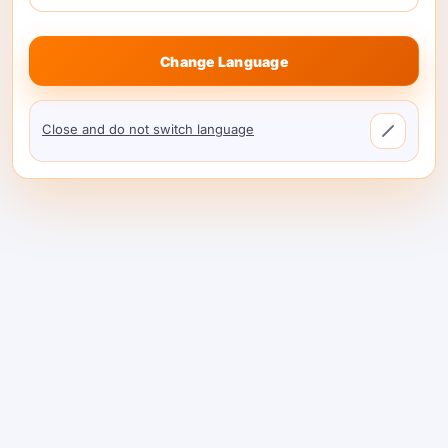
پڑھنا جاری رکھیں
Change Language
Close and do not switch language
بہترین کانگ AI متبادل
2026: کیوں ShareAI #1 ہے
(حقیقی اختیارات،
قیمتیں اور منتقلی
گائیڈ)