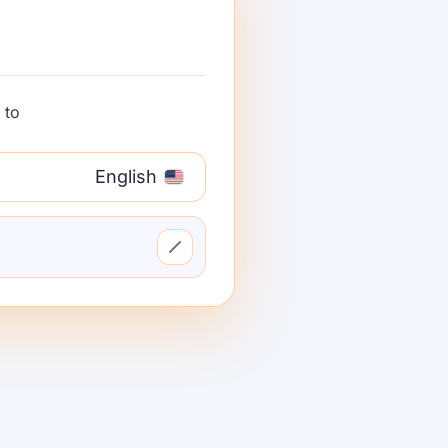
to:
English
کے خالی وقت ک
مونیٹائز کرن
طریقہ