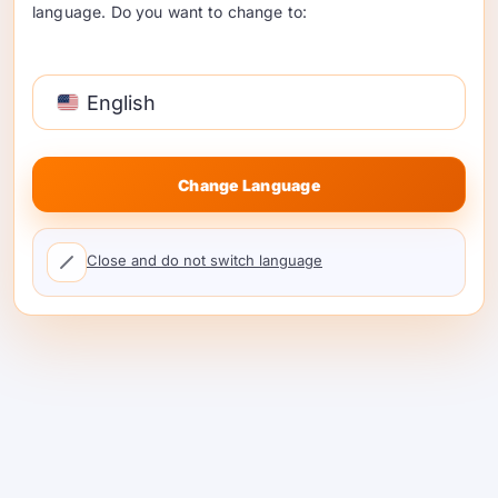
language. Do you want to change to:
4. 喺帳單之前減少Token浪費
基於使用嘅計費會懲罰懶惰嘅上下文管理。團
隊如果發送整個文件、重複日誌、完整聊天記
English
錄同過大指令，就會為可避免嘅提示重量支付
費用。.
Change Language
只發送對任務有用嘅代碼。.
簡述長嘅討論串，而唔係完整重播佢哋。.
Close and do not switch language
對於簡單嘅請求，限制輸出嘅長度。.
當工具支持時，緩存重複嘅系統提示。.
從提示中刪除重複嘅日誌同文檔。.
使用檢索功能，只附加相關嘅上下文。.
喺編碼工作流程中，上下文係有用嘅。不必要
嘅上下文只會增加成本。.