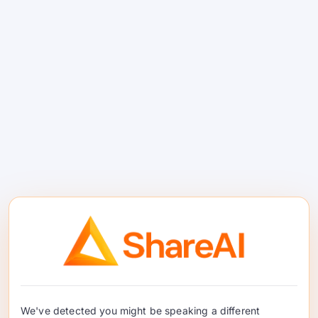
3. 由低成本開始，只有喺質量要求時先
升級
好多團隊做法相反。佢哋由最強模型開始，只
有喺發現帳單時先降級。一個更高效嘅模式係
由低成本路徑開始，評估結果是否足夠好，只
有喺輸出未達到質量標準時先升級。.
喺例行編碼任務中使用低成本模型開始。.
根據簡單嘅質量標準檢查結果。.
只有喺答案唔完整、有風險或者明顯低於
標準時先升級到更強嘅路徑。.
呢個方法喺重要地方保持質量，並且防止日常
使用無故上升。.
We've detected you might be speaking a different