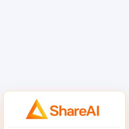
puedes estandarizar tu flujo de trabajo de
codificación en torno a una única interfaz
compatible con OpenAI.
Lo que ShareAI te ayuda
a añadir
Para equipos que construyen flujos de
trabajo de codificación alrededor de APIs,
las principales ventajas son operativas.
Flexibilidad de modelos: cambia entre
modelos capaces de codificación sin
reconstruir el resto de tu integración.
Control de enrutamiento: elige modelos
por costo, velocidad o complejidad de