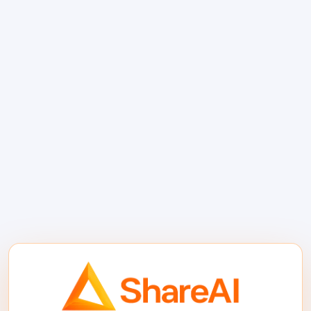
OpenAI.
Ano ang tinutulungan ng
ShareAI na idagdag mo
Para sa mga team na bumubuo ng coding
workflows sa paligid ng APIs, ang
pangunahing benepisyo ay operational.
Flexibility ng modelo: lumipat sa pagitan
ng mga modelo na may kakayahang
mag-code nang hindi nire-rebuild ang
natitirang bahagi ng iyong integration.
Kontrol sa routing: pumili ng mga
modelo batay sa gastos, bilis, o
pagiging kumplikado ng gawain.