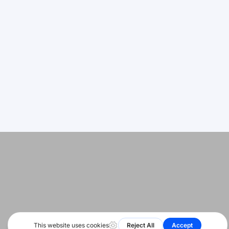
Suporta
Deutsch
Pagsisimula
اردو
Sitemap
Bahasa Indonesia
Katayuan
Română
Русский
© 2026 Lahat ng karapatan ay nakalaan. HeyShare SRL
Português
Sundan
kami sa
বাংলা
Français
العربية
Español
हिन्दी
简体中文
English