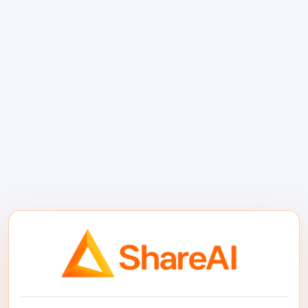
yerine, kodlama iş akışınızı tek bir OpenAI
uyumlu arayüz etrafında
standartlaştırabilirsiniz.
ShareAI'nin eklemenize
yardımcı olduğu şeyler
API'lar etrafında kodlama iş akışları oluşturan
ekipler için ana kazançlar operasyoneldir.
Model esnekliği: Entegrasyonun geri
kalanını yeniden inşa etmeden kodlama
yeteneğine sahip modeller arasında
geçiş yapın.
Yönlendirme kontrolü: Modelleri