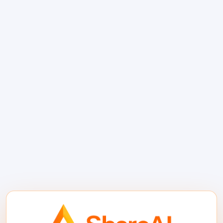
स्केल तक पहुंचने का एक साफ रास्ता
एक AI गेटवे सभी जटिलताओं को नहीं हटाता है, लेकिन यह
कोडबेस पर प्रदाता के फैलाव को हावी होने से रोकता है। यह
तब और अधिक महत्वपूर्ण हो जाता है जब कई टीमें, उत्पाद,
या ग्राहक खंड एक ही AI लेयर पर निर्भर करते हैं।.
AI गेटवे बनाम API गेटवे
एक API गेटवे और एक AI गेटवे संबंधित हैं, लेकिन वे एक
ही चीज़ नहीं हैं।.
एक पारंपरिक API गेटवे क्लाइंट्स और बैकएंड सेवाओं के
बीच सामान्य एप्लिकेशन ट्रैफिक को प्रबंधित करता है। एक