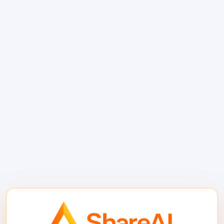
損なわない方法
AppSumoスタイルの生涯契約を販売したSaaS創業
者向けのポストローンチガイド。顧客の信頼を損
なうことなく、クレジット、チャージ、BYOK、ま
たはShareAI経由の利用を必要とする場合に。…
続きを読む
AIの安全性 vs AIのセキュ