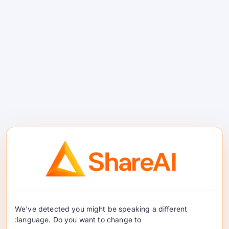
استاندارد کنید.
چیزی که ShareAI به شما کمک
می‌کند اضافه کنید
برای تیم‌هایی که جریان‌های کاری کدنویسی را حول
API‌ها می‌سازند، دستاوردهای اصلی عملیاتی
هستند.
انعطاف‌پذیری مدل: تغییر بین مدل‌های دارای
قابلیت کدنویسی بدون بازسازی بقیه
یکپارچه‌سازی شما.
کنترل مسیریابی: انتخاب مدل‌ها بر اساس
هزینه، سرعت یا پیچیدگی وظیفه.
We've detected you might be speaking a different
جایگزینی: ادامه حرکت اتوماسیون‌های
language. Do you want to change to:
کدنویسی زمانی که یک ارائه‌دهنده افت