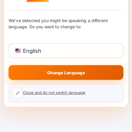
ルーティング制御：コスト、速度、タス
クの複雑さに応じてモデルを選択できま
す。.
We've detected you might be speaking a different
フォールバック：プロバイダーが劣化し
language. Do you want to change to:
てもコーディング自動化を継続できま
す。.
可視性：選択肢を比較できます。
モデル
English
マーケットプレイス
単一の選択肢をハー
ドコードする前に。.
Change Language
これはOpenAI Codex Webを置き換えるもの
ではありません。それを補完するAPI駆動の部
Close and do not switch language
分を強化したり、チームがより直接的に制御
したい並行するコーディングワークフローを
支援します。.