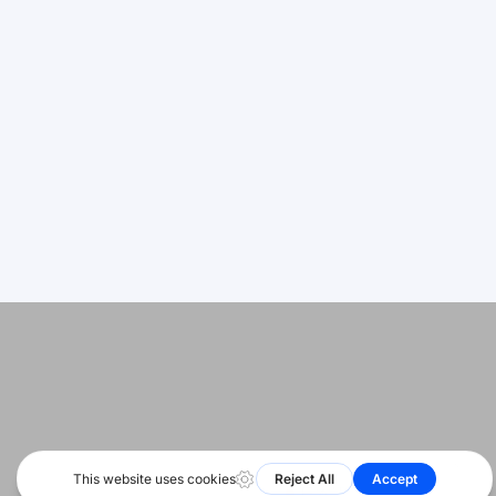
Deutsch
サポート
はじめに
اردو
サイトマップ
Bahasa Indonesia
ステータス
Română
Русский
© 2026 すべての権利を保有。HeyShare SRL
Português
フォロー
বাংলা
する
Français
العربية
Español
हिन्दी
简体中文
English
日本語