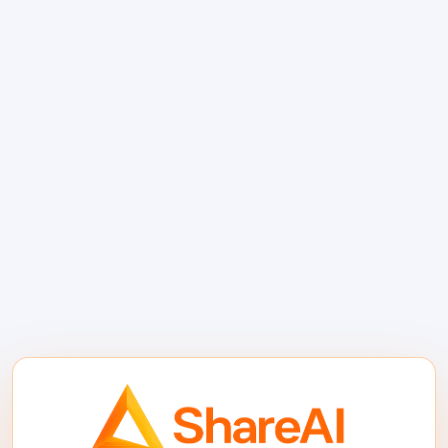
APIと、ルーティング、フェイルオーバー、市
場の可視性を提供します。複数のベンダーを
個別に接続する代わりに、OpenAI互換のイン
ターフェースを中心にコーディングワークフ
ローを標準化できます。.
ShareAIが追加するもの
APIを中心にコーディングワークフローを構築
するチームにとって、主な利点は運用面にあ
ります。.
モデルの柔軟性：統合の他の部分を再構
築することなく、コーディング対応モデ
ルを切り替えることができます。.