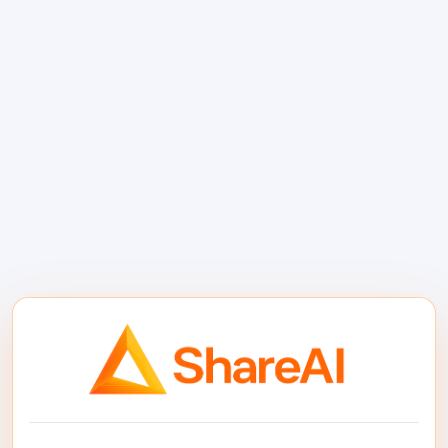
التحتية
يجب أن يكون ShareAI خلف ميزة الذكاء
الاصطناعي، وليس داخل عملية بناء المنتج
الأساسية. لا يزال فريقك يمتلك التطبيق المستضاف
ذاتيًا، الإضافة، البوابة، سير العمل، أو نشر العميل.
يتولى ShareAI طبقة الاستدلال الموجهة.
بالنسبة للعملاء والمطورين، يوفر ShareAI واجهة
برمجية واحدة لأكثر من 150 نموذجًا، رؤية سوق
النماذج، التوجيه الذكي، التبديل التلقائي، واستخدام
الدفع لكل رمز. يمكن للمطورين استخدام نفس
طبقة التوجيه لتحقيق دخل من حركة مرور الذكاء
الاصطناعي من التطبيقات التي يمتلكونها أو
يديرونها بالفعل. يمكن للفرق استكشاف خيارات
النماذج في
سوق نماذج شفاف متعدد المزودين
واستخدام
وثائق ShareAI
عندما يكونون مستعدين