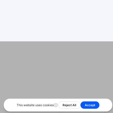
日本語
Deutsch
اردو
© 2026 版权所有。HeyShare SRL
Bahasa Indonesia
关注
我们
Română
Русский
Português
বাংলা
Français
العربية
Español
हिन्दी
English
简体中文