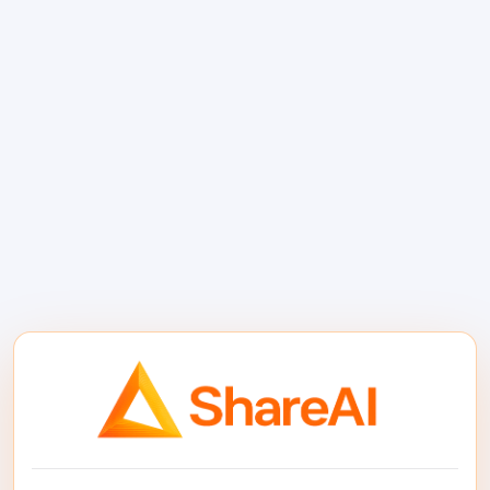
ShareAI应该位于AI功能的后端，而不是产品核
心构建流程内部。您的团队仍然负责自托管应
用、插件、门户、工作流或客户部署。ShareAI
处理路由推理层。.
对于客户和开发者，ShareAI提供一个API支持
150+模型、模型市场可见性、智能路由、故障
转移以及按使用量付费的功能。构建者可以使
用相同的路由层从他们已经拥有或维护的应用
中实现AI流量的货币化。团队可以在
模型市场
并使用
ShareAI文档
准备好规划集成时探索模
型选项。.
实施模式通常很简单：
用部署、租户、工作空间或客户上下文标
记每个请求。.