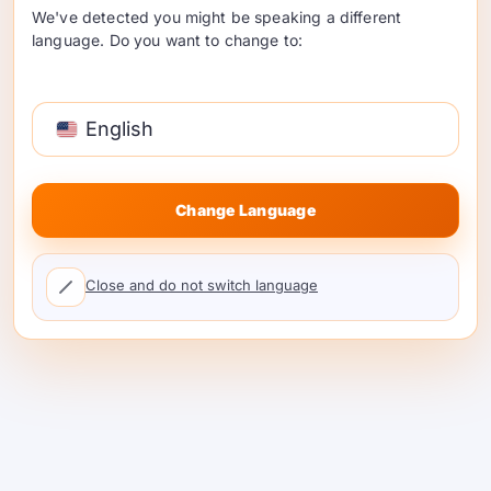
通过ShareAI路由批准的AI操作。.
We've detected you might be speaking a different
在您的产品中跟踪面向客户的使用单位。.
language. Do you want to change to:
为路由的AI使用设置构建者利润率。.
向管理员展示足够的使用可见性以了解支
出。.
English
将核心软件定价与可选的AI消费分开。.
Change Language
实用的启动检查清单
Close and do not switch language
在自托管产品中启动付费AI使用之前，让产
品、工程、财务和客户成功团队围绕以下决策
达成一致：
使用单位：
客户会理解并接受什么作为可
计费的AI操作？
包含额度：
每个部署是否会获得试用使